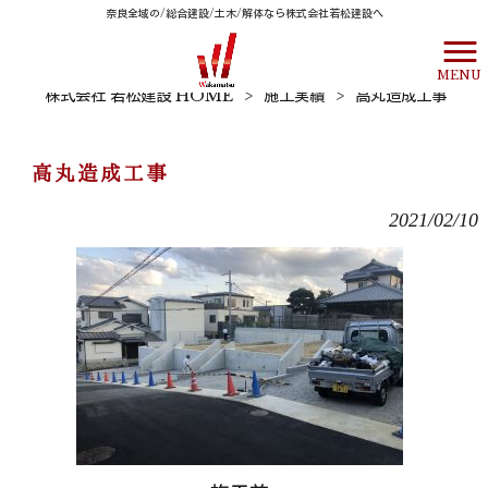
奈良全域の/総合建設/土木/解体なら株式会社若松建設へ
MENU
株式会社 若松建設 HOME
>
施工実績
>
高丸造成工事
高丸造成工事
2021/02/10