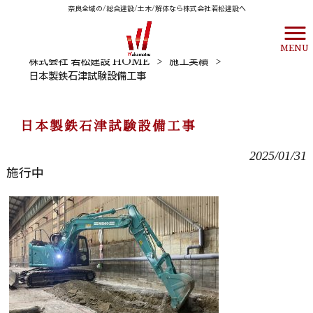
奈良全域の/総合建設/土木/解体なら株式会社若松建設へ
MENU
株式会社 若松建設 HOME
>
施工実績
>
日本製鉄石津試験設備工事
日本製鉄石津試験設備工事
2025/01/31
施行中