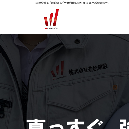
奈良全域の/総合建設/土木/解体なら株式会社若松建設へ